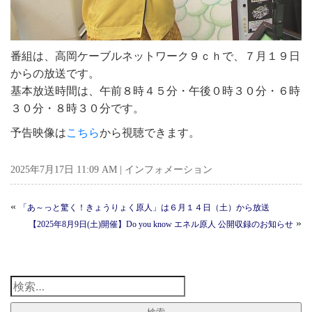
番組は、高岡ケーブルネットワーク９ｃｈで、７月１９日
からの放送です。
基本放送時間は、午前８時４５分・午後０時３０分・６時
３０分・８時３０分です。
予告映像は
こちら
から視聴できます。
2025年7月17日 11:09 AM |
インフォメーション
«
「あ～っと驚く！きょうりょく原人」は６月１４日（土）から放送
»
【2025年8月9日(土)開催】Do you know エネル原人 公開収録のお知らせ